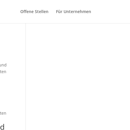
Offene Stellen
Für Unternehmen
 und
ßten
ßten
/d